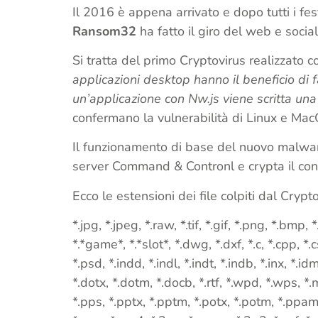
Il 2016 è appena arrivato e dopo tutti i fe
Ransom32
ha fatto il giro del web e socia
Si tratta del primo Cryptovirus realizzato c
applicazioni desktop hanno il beneficio di 
un’applicazione con Nw.js viene scritta un
confermano la vulnerabilità di Linux e MacO
Il funzionamento di base del nuovo malware
server Command & Contronl e crypta il conte
Ecco le estensioni dei file colpiti dal Crypto
*.jpg, *.jpeg, *.raw, *.tif, *.gif, *.png, *.bmp,
*.*game*, *.*slot*, *.dwg, *.dxf, *.c, *.cpp, *.cs
*.psd, *.indd, *.indl, *.indt, *.indb, *.inx, *.id
*.dotx, *.dotm, *.docb, *.rtf, *.wpd, *.wps, *.msg
*.pps, *.pptx, *.pptm, *.potx, *.potm, *.ppam, 