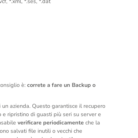
cf, *.xml, *.ses, *.dat
consiglio è:
correte a fare un Backup o
i un azienda. Questo garantisce il recupero
e ripristino di guasti più seri su server e
ensabile
verificare periodicamente
che la
 salvati file inutili o vecchi che