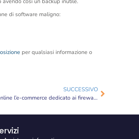
o avendo così un backup inutile.
ione di software maligno:
osizione
per qualsiasi informazione o
SUCCESSIVO
Apertura shop ENIACOM: online l’e-commerce dedicato ai firewall Netgate pfSense
ervizi