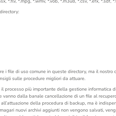
, *.flv, *.mpg, *.wmv, *.vob, *.m3u8, *.csv, *.efx, *.sdf, *.v
directory:
 i file di uso comune in queste directory, ma il nostro 
sigli sulle procedure migliori da attuare.
 il processo più importante della gestione informatica d
e vanno dalla banale cancellazione di un file al recupero 
ce all’attuazione della procedura di backup, ma è indisp
gari nuovi archivi aggiunti non vengono salvati, vengono