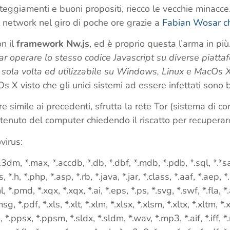
steggiamenti e buoni propositi, riecco le vecchie minacce
l network nel giro di poche ore grazie a
Fabian Wosar ch
on il
framework Nw.js
, ed è proprio questa l’arma in più
far operare lo stesso codice Javascript su diverse piatta
a sola volta ed utilizzabile su Windows, Linux e MacOs 
s X visto che gli unici sistemi ad essere infettati son
 simile ai precedenti, sfrutta la rete Tor (sistema di 
nuto del computer chiedendo il riscatto per recuperare i 
virus:
 *.3dm, *.max, *.accdb, *.db, *.dbf, *.mdb, *.pdb, *.sql, *.*sa
, *.h, *.php, *.asp, *.rb, *.java, *.jar, *.class, *.aaf, *.aep, *
ml, *.pmd, *.xqx, *.xqx, *.ai, *.eps, *.ps, *.svg, *.swf, *.fla, 
, *.pdf, *.xls, *.xlt, *.xlm, *.xlsx, *.xlsm, *.xltx, *.xltm, *.x
*.ppsx, *.ppsm, *.sldx, *.sldm, *.wav, *.mp3, *.aif, *.iff, *