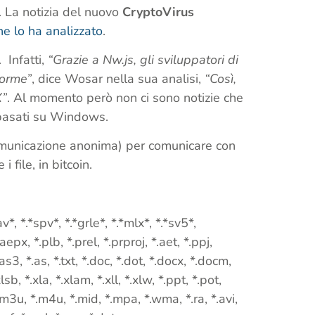
. La notizia del nuovo
CryptoVirus
e lo ha analizzato
.
.
Infatti,
“Grazie a Nw.js, gli sviluppatori di
forme”
, dice Wosar nella sua analisi,
“Così,
X”
. Al momento però non ci sono notizie che
o basati su Windows.
comunicazione anonima) per comunicare con
file, in bitcoin.
v*, *.*spv*, *.*grle*, *.*mlx*, *.*sv5*,
.aepx, *.plb, *.prel, *.prproj, *.aet, *.ppj,
*.as3, *.as, *.txt, *.doc, *.dot, *.docx, *.docm,
lsb, *.xla, *.xlam, *.xll, *.xlw, *.ppt, *.pot,
.m3u, *.m4u, *.mid, *.mpa, *.wma, *.ra, *.avi,