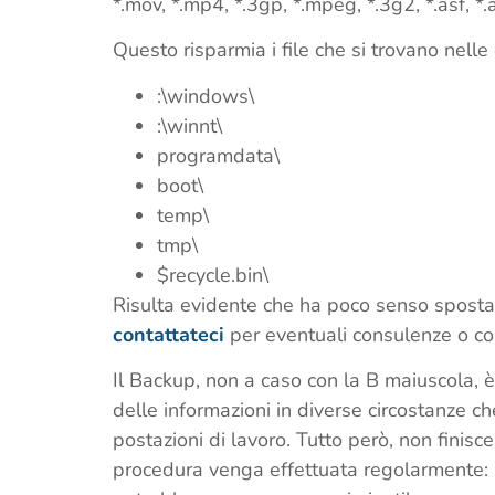
*.mov, *.mp4, *.3gp, *.mpeg, *.3g2, *.asf, *.asx
Questo risparmia i file che si trovano nelle 
:\windows\
:\winnt\
programdata\
boot\
temp\
tmp\
$recycle.bin\
Risulta evidente che ha poco senso spostare
contattateci
per eventuali consulenze o con
Il Backup, non a caso con la B maiuscola, è
delle informazioni in diverse circostanze ch
postazioni di lavoro. Tutto però, non finis
procedura venga effettuata regolarmente: ma