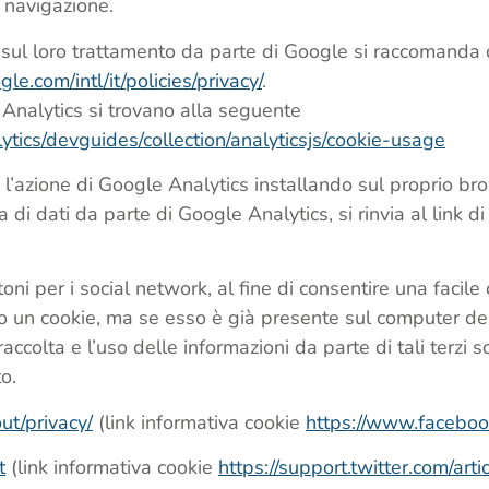
i navigazione.
 e sul loro trattamento da parte di Google si raccomanda 
e.com/intl/it/policies/privacy/
.
e Analytics si trovano alla seguente
ytics/devguides/collection/analyticsjs/cookie-usage
 l’azione di Google Analytics installando sul proprio b
a di dati da parte di Google Analytics, si rinvia al link di
ni per i social network, al fine di consentire una facile 
no un cookie, ma se esso è già presente sul computer del
accolta e l’uso delle informazioni da parte di tali terzi s
o.
t/privacy/
(link informativa cookie
https://www.faceboo
t
(link informativa cookie
https://support.twitter.com/ar