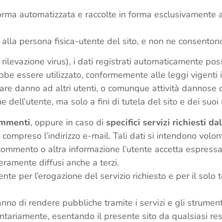
orma automatizzata e raccolte in forma esclusivamente agg
alla persona fisica-utente del sito, e non ne consentono
ll, rilevazione virus), i dati registrati automaticament
bbe essere utilizzato, conformemente alle leggi vigenti in
e danno ad altri utenti, o comunque attività dannose o 
one dell’utente, ma solo a fini di tutela del sito e dei suoi 
mmenti
, oppure in caso di
specifici servizi richiesti da
te, compreso l’indirizzo e-mail. Tali dati si intendono vol
commento o altra informazione l’utente accetta espressam
beramente diffusi anche a terzi.
mente per l’erogazione del servizio richiesto e per il sol
rranno di rendere pubbliche tramite i servizi e gli strume
ntariamente, esentando il presente sito da qualsiasi res