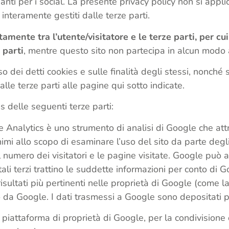
anti per i social. La presente privacy policy non si applica
 interamente gestiti dalle terze parti.
tamente tra l’utente/visitatore e le terze parti, per cu
 parti
, mentre questo sito non partecipa in alcun modo 
so dei detti cookies e sulle finalità degli stessi, nonché
lle terze parti alle pagine qui sotto indicate.
es delle seguenti terze parti:
e Analytics è uno strumento di analisi di Google che att
imi allo scopo di esaminare l’uso del sito da parte degli 
il numero dei visitatori e le pagine visitate. Google può 
li terzi trattino le suddette informazioni per conto di G
isultati più pertinenti nelle proprietà di Google (come 
o da Google. I dati trasmessi a Google sono depositati pr
piattaforma di proprietà di Google, per la condivisione d