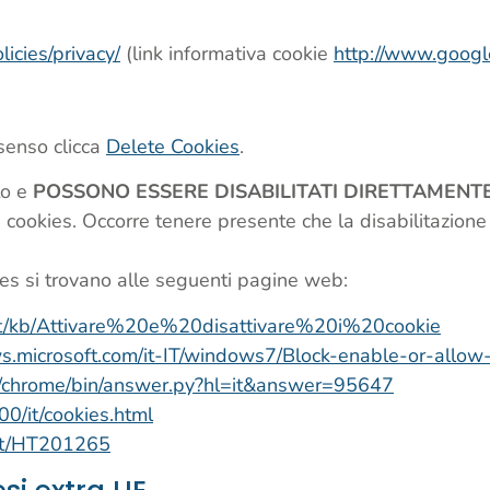
licies/privacy/
(link informativa cookie
http://www.google.
nsenso clicca
Delete Cookies
.
to e
POSSONO ESSERE DISABILITATI DIRETTAMEN
i cookies. Occorre tenere presente che la disabilitazione
kies si trovano alle seguenti pagine web:
rg/it/kb/Attivare%20e%20disattivare%20i%20cookie
ws.microsoft.com/it-IT/windows7/Block-enable-or-allow
om/chrome/bin/answer.py?hl=it&answer=95647
0/it/cookies.html
t-it/HT201265