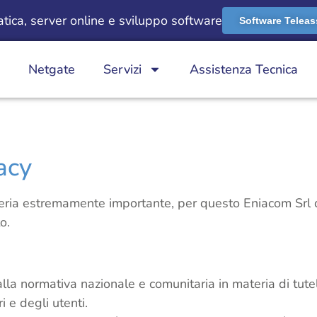
ica, server online e sviluppo software
Software Teleas
Netgate
Servizi
Assistenza Tecnica
acy
teria estremamente importante, per questo Eniacom Srl des
o.
la normativa nazionale e comunitaria in materia di tutela
i e degli utenti.