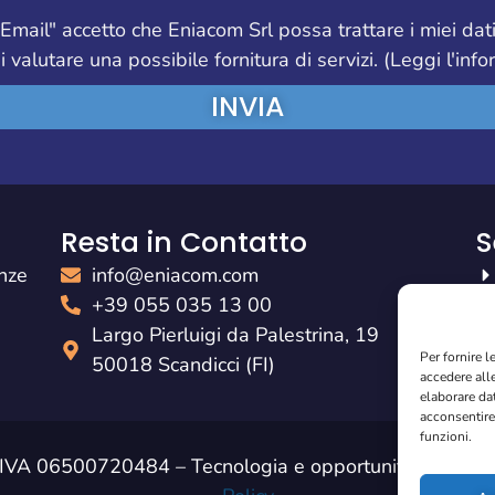
 Email" accetto che Eniacom Srl possa trattare i miei dati
i valutare una possibile fornitura di servizi. (Leggi l'in
INVIA
Resta in Contatto
S
enze
info@eniacom.com
+39 055 035 13 00
Largo Pierluigi da Palestrina, 19
Per fornire 
50018 Scandicci (FI)
accedere all
elaborare da
acconsentire 
funzioni.
IVA 06500720484 – Tecnologia e opportunità per il tu